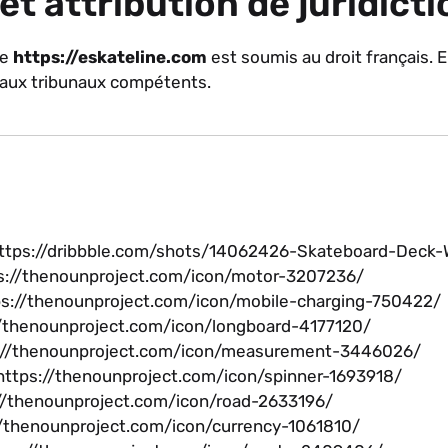
 et attribution de juridicti
te
https://eskateline.com
est soumis au droit français. E
ion aux tribunaux compétents.
: https://dribbble.com/shots/14062426-Skateboard-Deck
tps://thenounproject.com/icon/motor-3207236/
ttps://thenounproject.com/icon/mobile-charging-750422/
s://thenounproject.com/icon/longboard-4177120/
tps://thenounproject.com/icon/measurement-3446026/
: https://thenounproject.com/icon/spinner-1693918/
s://thenounproject.com/icon/road-2633196/
ps://thenounproject.com/icon/currency-1061810/