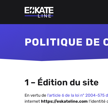
Aller
au
contenu
POLITIQUE DE 
1 – Édition du site
En vertu de
l’article 6 de la loi n° 2004-575 
internet
https://eskateline.com
l’identité 