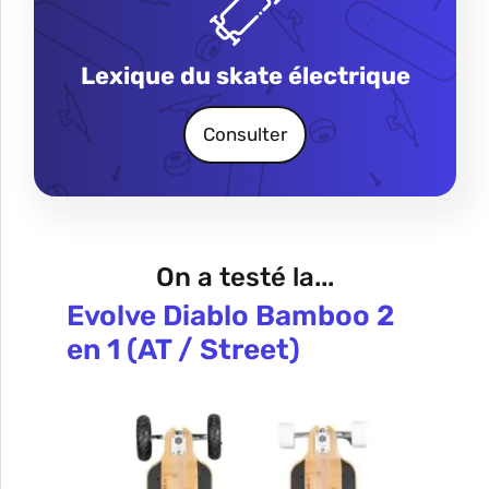
Lexique du skate électrique
Consulter
On a testé la...
Evolve Diablo Bamboo 2
en 1 (AT / Street)