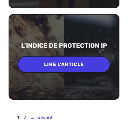
L’INDICE DE PROTECTION IP
LIRE L'ARTICLE
Page
Page
1
2
→
suivant