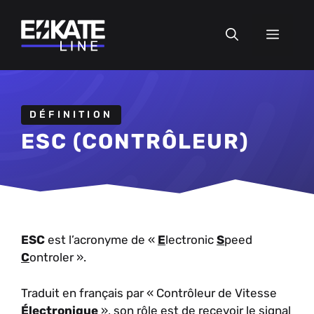
Aller
au
MEN
contenu
DÉFINITION
ESC (CONTRÔLEUR)
ESC
est l’acronyme de «
E
lectronic
S
peed
C
ontroler ».
Traduit en français par « Contrôleur de Vitesse
Électronique
», son rôle est de recevoir le signal