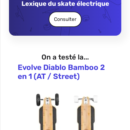
Lexique du skate électrique
Consulter
On a testé la...
Evolve Diablo Bamboo 2
en 1 (AT / Street)