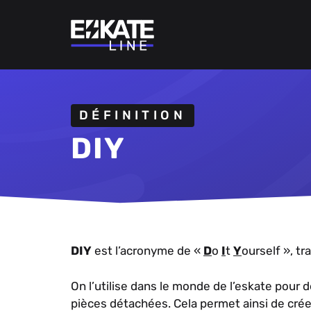
Aller
au
contenu
DÉFINITION
DIY
DIY
est l’acronyme de «
D
o
I
t
Y
ourself », tr
On l’utilise dans le monde de l’eskate pour 
pièces détachées. Cela permet ainsi de crée