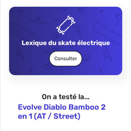
Lexique du skate électrique
Consulter
On a testé la...
Evolve Diablo Bamboo 2
en 1 (AT / Street)