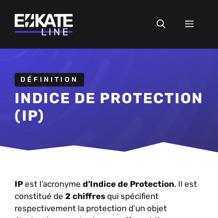
Aller
au
MEN
contenu
DÉFINITION
INDICE DE PROTECTION
(IP)
IP
est l’acronyme
d’Indice de Protection
. Il est
constitué de
2 chiffres
qui spécifient
respectivement la protection d’un objet