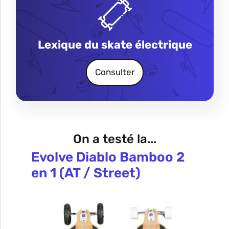
Lexique du skate électrique
Consulter
On a testé la...
Evolve Diablo Bamboo 2
en 1 (AT / Street)