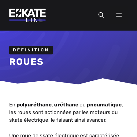
Aller
au
MEN
contenu
DÉFINITION
ROUES
En
polyuréthane
,
uréthane
ou
pneumatique
,
les roues sont actionnées par les moteurs du
skate électrique, le faisant ainsi avancer.
Une roue de skate électrique est caractérisée