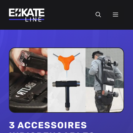
Aller
au
MEN
contenu
3 ACCESSOIRES