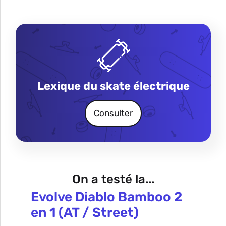
Lexique du skate électrique
Consulter
On a testé la...
Evolve Diablo Bamboo 2
en 1 (AT / Street)