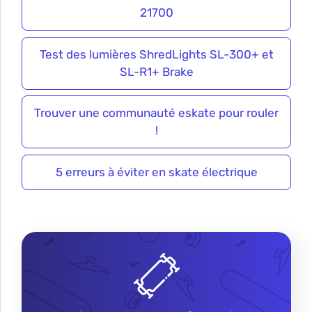
21700
Test des lumières ShredLights SL-300+ et
SL-R1+ Brake
Trouver une communauté eskate pour rouler
!
5 erreurs à éviter en skate électrique