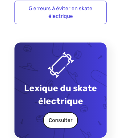
5 erreurs à éviter en skate
électrique
Lexique du skate
électrique
Consulter