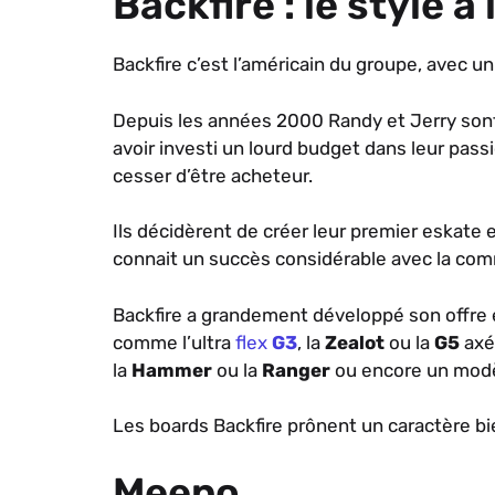
Backfire : le style à
Backfire c’est l’américain du groupe, avec u
Depuis les années 2000 Randy et Jerry son
avoir investi un lourd budget dans leur pass
cesser d’être acheteur.
Ils décidèrent de créer leur premier eskate 
connait un succès considérable avec la co
Backfire a grandement développé son offre
comme l’ultra
flex
G3
, la
Zealot
ou la
G5
axé
la
Hammer
ou la
Ranger
ou encore un mod
Les boards Backfire prônent un caractère bi
Meepo