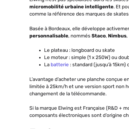
micromobilité urbaine intelligente
. Et p
comme la référence des marques de skates 
Basée à Bordeaux, elle développe activem
personnalisable
, nommés
Staco
,
Nimbus
,
Le plateau : longboard ou skate
Le moteur : simple (1 x 250W) ou dou
La
batterie
: standard (jusqu’à 15km) 
L’avantage d’acheter une planche conçue e
limitée à 25km/h et une version sport non 
changement de la télécommande.
Si la marque Elwing est Française (R&D + mo
composants électroniques sont d’origine ch