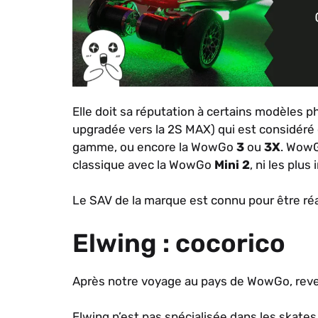
Elle doit sa réputation à certains modèles
upgradée vers la 2S MAX) qui est considéré
gamme, ou encore la WowGo
3
ou
3X
. WowG
classique avec la WowGo
Mini 2
, ni les plu
Le SAV de la marque est connu pour être réa
Elwing : cocorico
Après notre voyage au pays de WowGo, reve
Elwing n’est pas spécialisée dans les skates