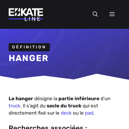
Aller
au
MEN
contenu
DÉFINITION
HANGER
Le hanger
désigne la
partie inférieure
d’un
truck
. Il s’agit du
socle du truck
qui est
directement fixé sur le
deck
ou le
pad
.
Recherches associées :