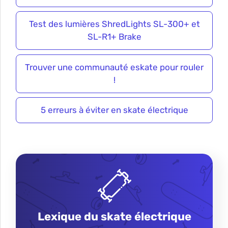
Test des lumières ShredLights SL-300+ et
SL-R1+ Brake
Trouver une communauté eskate pour rouler
!
5 erreurs à éviter en skate électrique
Lexique du skate électrique