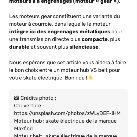
moteurs à à engrenages (
moteur
«
gear
»
)
.
Les moteurs gear constituent une variante du
moteur à courroie, dans laquelle le moteur
intègre ici des engrenages métalliques
pour
une transmission directe plus
compacte
, plus
durable
et souvent plus
silencieuse
.
Nous espérons que cet article vous aidera à faire
le bon choix entre un moteur hub VS belt pour
votre skate électrique. Bon ride !
Crédits photo :
Couverture :
https://unsplash.com/photos/zWLvDEF-iHM
Moteur hub : skate électrique de la marque
Maxfind
Moteur belt : skate électrique de la marque